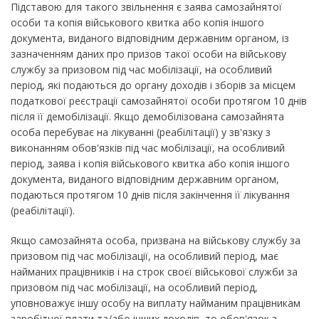
Підставою для такого звільнення є заява самозайнятої
особи та копія військового квитка або копія іншого
документа, виданого відповідним державним органом, із
зазначенням даних про призов такої особи на військову
службу за призовом під час мобілізації, на особливий
період, які подаються до органу доходів і зборів за місцем
податкової реєстрації самозайнятої особи протягом 10 днів
після її демобілізації. Якщо демобілізована самозайнята
особа перебуває на лікуванні (реабілітації) у зв'язку з
виконанням обов'язків під час мобілізації, на особливий
період, заява і копія військового квитка або копія іншого
документа, виданого відповідним державним органом,
подаються протягом 10 днів після закінчення її лікування
(реабілітації).
Якщо самозайнята особа, призвана на військову службу за
призовом під час мобілізації, на особливий період, має
найманих працівників і на строк своєї військової служби за
призовом під час мобілізації, на особливий період,
уповноважує іншу особу на виплату найманим працівникам
заробітної плати та/або інших доходів, то обов'язок з