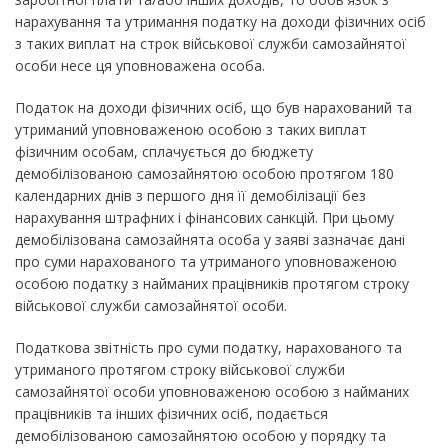
нарахування та утримання податку на доходи фізичних осіб
з таких виплат на строк військової служби самозайнятої
особи несе ця уповноважена особа.
Податок на доходи фізичних осіб, що був нарахований та
утриманий уповноваженою особою з таких виплат
фізичним особам, сплачується до бюджету
демобілізованою самозайнятою особою протягом 180
календарних днів з першого дня її демобілізації без
нарахування штрафних і фінансових санкцій. При цьому
демобілізована самозайнята особа у заяві зазначає дані
про суми нарахованого та утриманого уповноваженою
особою податку з найманих працівників протягом строку
військової служби самозайнятої особи.
Податкова звітність про суми податку, нарахованого та
утриманого протягом строку військової служби
самозайнятої особи уповноваженою особою з найманих
працівників та інших фізичних осіб, подається
демобілізованою самозайнятою особою у порядку та