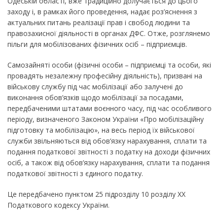
Одеській області, вже традиційно долучається до цього
заходу і, в рамках його проведення, надає роз’яснення з
актуальних питань реалізації прав і свобод людини та
правозахисної діяльності в органах ДФС. Отже, розглянемо
пільги для мобілізованих фізичних осіб – підприємців.
Самозайняті особи (фізичні особи – підприємці та особи, які
провадять незалежну професійну діяльність), призвані на
військову службу під час мобілізації або залучені до
виконання обов’язків щодо мобілізації за посадами,
передбаченими штатами воєнного часу, під час особливого
періоду, визначеного Законом України «Про мобілізаційну
підготовку та мобілізацію», на весь період їх військової
служби звільняються від обов’язку нарахування, сплати та
подання податкової звітності з податку на доходи фізичних
осіб, а також від обов’язку нарахування, сплати та подання
податкової звітності з єдиного податку.
Це передбачено пунктом 25 підрозділу 10 розділу ХХ
Податкового кодексу України.