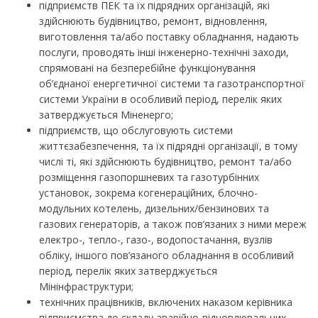
підприємств ПЕК та їх підрядних організацій, які
здійснюють будівництво, ремонт, відновлення,
виготовлення та/або поставку обладнання, надають
послуги, проводять інші інженерно-технічні заходи,
спрямовані на безперебійне функціонування
об’єднаної енергетичної системи та газотранспортної
системи України в особливий період, перелік яких
затверджується Міненерго;
підприємств, що обслуговують системи
життєзабезпечення, та їх підрядні організації, в тому
числі ті, які здійснюють будівництво, ремонт та/або
розміщення газопоршневих та газотурбінних
установок, зокрема когенераційних, блочно-
модульних котелень, дизельних/бензинових та
газових генераторів, а також пов’язаних з ними мереж
електро-, тепло-, газо-, водопостачання, вузлів
обліку, іншого пов’язаного обладнання в особливий
період, перелік яких затверджується
Мінінфраструктури;
технічних працівників, включених наказом керівника
підприємства до складу аварійно-відновлювальних