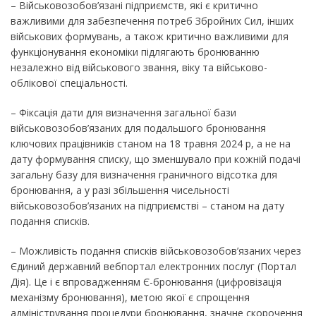
– Військовозобов’язані підприємств, які є критично
важливими для забезпечення потреб Збройних Сил, інших
військових формувань, а також критично важливими для
функціонування економіки підлягають бронюванню
незалежно від військового звання, віку та військово-
облікової спеціальності.
– Фіксація дати для визначення загальної бази
військовозобов’язаних для подальшого бронювання
ключових працівників станом на 18 травня 2024 р, а не на
дату формування списку, що зменшувало при кожній подачі
загальну базу для визначення граничного відсотка для
бронювання, а у разі збільшення чисельності
військовозобов’язаних на підприємстві – станом на дату
подання списків.
– Можливість подання списків військовозобов’язаних через
Єдиний державний вебпортал електронних послуг (Портал
Дія). Це і є впровадженням Є-бронювання (цифровізація
механізму бронювання), метою якої є спрощення
адміністрування процедури бронювання, значне скорочення