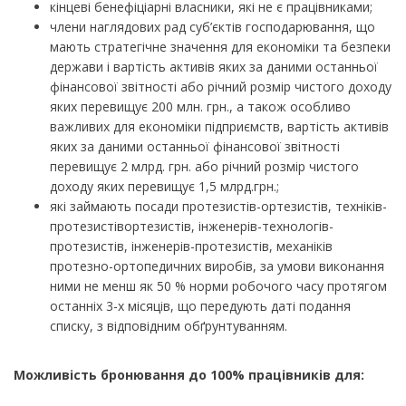
кінцеві бенефіціарні власники, які не є працівниками;
члени наглядових рад суб’єктів господарювання, що
мають стратегічне значення для економіки та безпеки
держави і вартість активів яких за даними останньої
фінансової звітності або річний розмір чистого доходу
яких перевищує 200 млн. грн., а також особливо
важливих для економіки підприємств, вартість активів
яких за даними останньої фінансової звітності
перевищує 2 млрд. грн. або річний розмір чистого
доходу яких перевищує 1,5 млрд.грн.;
які займають посади протезистів-ортезистів, техніків-
протезистівортезистів, інженерів-технологів-
протезистів, інженерів-протезистів, механіків
протезно-ортопедичних виробів, за умови виконання
ними не менш як 50 % норми робочого часу протягом
останніх 3-х місяців, що передують даті подання
списку, з відповідним обґрунтуванням.
Можливість бронювання до 100% працівників для: