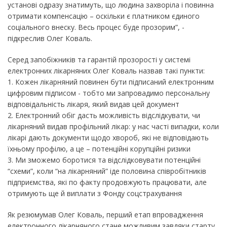
установі одразу знатимуть, що людина захворіла і повинна
отримати компенсацію – оскільки є платником єдиного
соціального внеску. Весь процес буде прозорим”, -
підкреслив Олег Коваль.
Серед запобіжників та гарантій прозорості у системі
електронних лікарняних Олег Коваль назвав такі пункти:
1. Кожен лікарняний повинен бути підписаний електронним
цифровим підписом - тобто ми запровадимо персональну
відповідальність лікаря, який видав цей документ
2. Електронний обіг дасть можливість відслідкувати, чи
лікарняний видав профільний лікар: у нас часті випадки, коли
лікарі дають документи щодо хвороб, які не відповідають
їхньому профілю, а це – потенційні корупційні ризики
3. Ми зможемо боротися та відслідковувати потенційні
“схеми”, коли “на лікарняний” іде половина співробітників
підприємства, які по факту продовжують працювати, але
отримують ще й виплати з Фонду соцстрахування
Як резюмумав Олег Коваль, перший етап впровадження
електронного лікарняного стане можливим завдяки старту