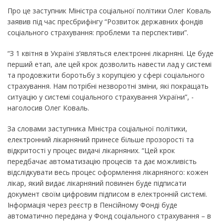
Про це заступник Міністра соціальної політики Олег Коваль
заявив під час пресбрифінгу “Розвиток державних фондів
соціального страхування: проблеми та перспективи”.
“З 1 квітня в Україні з’являться електронні лікарняні. Це буде
перший етап, але цей крок дозволить навести лад у системі
та продовжити боротьбу з корупцією у сфері соціального
страхування. Нам потрібні незворотні зміни, які покращать
ситуацію у системі соціального страхування України”, -
наголосив Олег Коваль.
За словами заступника Міністра соціальної політики,
електронний лікарняний принесе більше прозорості та
відкритості у процес видачі лікарняних. “Цей крок
передбачає автоматизацію процесів та дає можливість
відслідкувати весь процес оформлення лікарняного: кожен
лікар, який видає лікарняний повинен буде підписати
документ своїм цифровим підписом в електронній системі.
Інформація через реєстр в Пенсійному Фонді буде
автоматично передана у Фонд соціального страхування – в