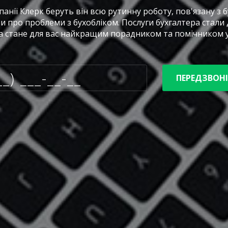
панії Клерк беруть він всю рутинну роботу, пов'язану з б
 про проблеми з бухобліком. Послуги бухгалтера стали д
 стане для вас найкращим порадником та помічником у 