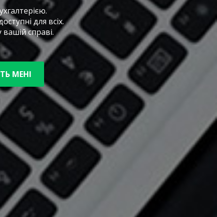
ухгалтерією.
оступні для всіх.
вашій справі.