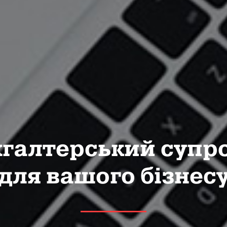
галтерський супр
для вашого бізнес