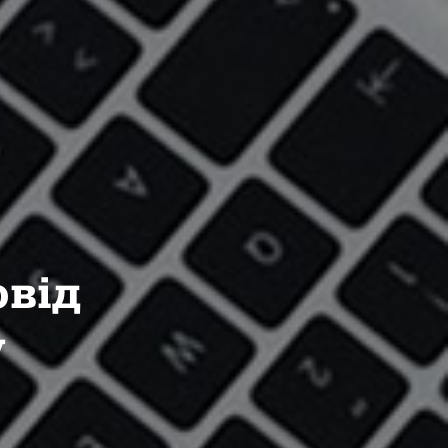
овід
у